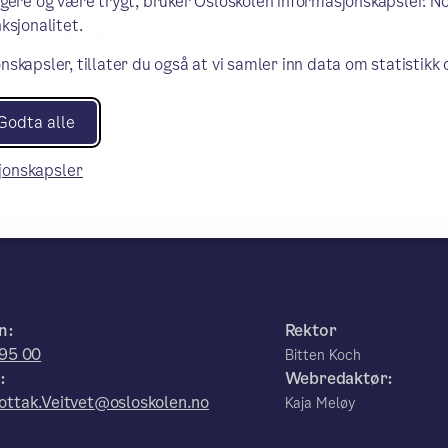
ngere og være trygt, bruker Osloskolen informasjonskapsler. N
Fremmedspråk og språklig fordypning
ksjonalitet.
Valgfag
nskapsler, tillater du også at vi samler inn data om statistikk
Godta alle
sjonskapsler
n:
Rektor
 95 00
Bitten Koch
:
Webredaktør:
ttak.Veitvet@osloskolen.no
Kaja Meløy