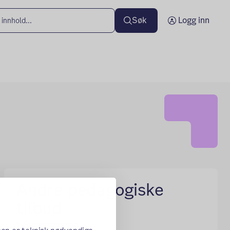
Søk
Logg inn
Andre pedagogiske
tilbud
Supergruppa