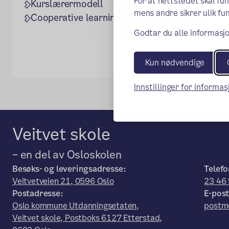
For at nettstedet skal fu
Kurslærermodell
mens andre sikrer ulik fun
Cooperative learning/samarbeidslæring
Godtar du alle informasjo
Kun nødvendige
Innstillinger for informa
Veitvet skole
– en del av Osloskolen
Besøks- og leveringsadresse:
Telefo
Veitvetveien 21, 0596 Oslo
23 46
Postadresse:
E-post
Oslo kommune Utdanningsetaten,
postmo
Veitvet skole, Postboks 6127 Etterstad,