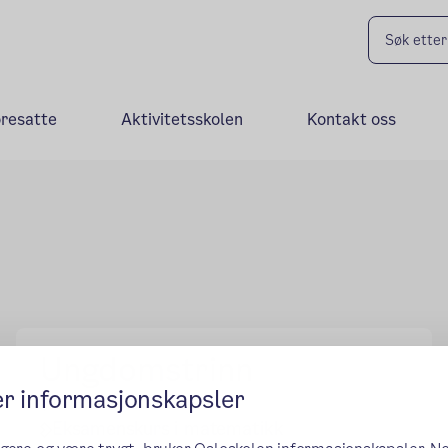
oresatte
Aktivitetsskolen
Kontakt oss
Ungdomstrinn
er informasjonskapsler
Morsmålseksamen
Eksamenskurs i matematikk