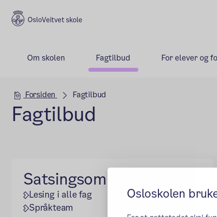
Veitvet skole
Om skolen
Fagtilbud
For elever og f
Hovedseksjon
Forsiden
Fagtilbud
Fagtilbud
Satsingsområder
Osloskolen bruk
Lesing i alle fag
Språkteam