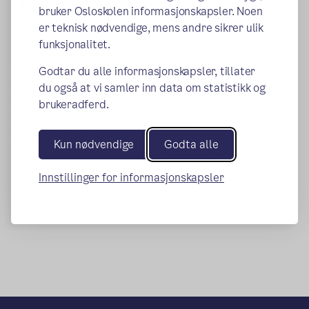
Mobbing
bruker Osloskolen informasjonskapsler. Noen
Problemer hjemme
er teknisk nødvendige, mens andre sikrer ulik
funksjonalitet.
Rus/røyking
Godtar du alle informasjonskapsler, tillater
Åpningstider: Kl 15.30–18.30
du også at vi samler inn data om statistikk og
Sted: Bjerke familiesenter, som ligger på Veitvet
brukeradferd.
senteret. Inngang Veitvet Kultursenter/Veitvetsenteret,
hovedinngangen, første dør til høyre.
Tlf: 46824680
Kun nødvendige
Godta alle
(ekstern lenke)
Helsestasjonen har egen Facebook side
Innstillinger for informasjonskapsler
Publisert:
14.09.2015
Endret:
08.11.2019