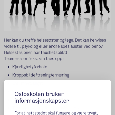
Her kan du treffe helsesøster og lege. Det kan henvises
videre til psykolog eller andre spesialister ved behov.
Helsestasjonen har taushetsplikt!
Teamer som f.eks. kan taes opp:
Kjærlighet/forhold
Kroppsbilde/trening/ernæring
Ensomhet/angst
Prevensjon/p-piller
Osloskolen bruker
informasjonskapsler
Kjønnssykdommer
Testing av klamydia og graviditetstest
For at nettstedet skal fungere og være trygt,