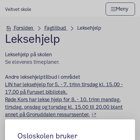
Meny
Veitvet skole
Hovedseksjon
Forsiden
Fagtilbud
Leksehjelp
Leksehjelp
Leksehjelp på skolen
Se elevenes timeplaner.
Andre leksehjelptilbud i området
LIN har leksehjelp for 5. - 7. trinn tirsdag kl. 15.00 -
17.00 på Furuset bibliotek.
Røde Kors har lekse hjelp for 8. - 10. trinn mandag,
tirsdag, onsdag og torsdag kl. 15.00 til 20.00 blant
(ekstern lenke)
annet på Groruddalen ressurssenter.
Osloskolen bruker
Publisert:
22.02.2017
Endret:
08.08.2019