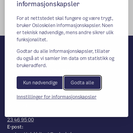
informasjonskapsler
For at nettstedet skal fungere og være trygt,
bruker Osloskolen informasjonskapsler. Noen
er teknisk nødvendige, mens andre sikrer ulik
funksjonalitet.
Veitvet skole
Godtar du alle informasjonskapsler, tillater
du også at vi samler inn data om statistikk og
– en del av Osloskolen
brukeradferd.
Besøks- og leveringsadresse:
Veitvetveien 21, 0596 Oslo
Kun nødvendige
Godta alle
Postadresse:
Oslo kommune Utdanningsetaten,
Innstillinger for informasjonskapsler
Veitvet skole, Postboks 6127 Etterstad,
0602 Oslo
Telefon:
23 46 95 00
E-post: