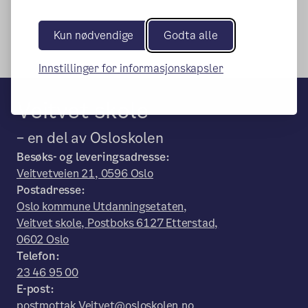
Kun nødvendige
Godta alle
Innstillinger for informasjonskapsler
Veitvet skole
– en del av Osloskolen
Besøks- og leveringsadresse:
Veitvetveien 21, 0596 Oslo
Postadresse:
Oslo kommune Utdanningsetaten,
Veitvet skole, Postboks 6127 Etterstad,
0602 Oslo
Telefon:
23 46 95 00
E-post:
postmottak.Veitvet@osloskolen.no