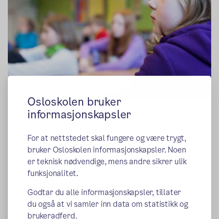
Osloskolen bruker
informasjonskapsler
Opplæringsloven § 12 sier at «alle elevar i grunnskolar
og vidaregåande skolar har rett til eit godt fysisk og
For at nettstedet skal fungere og være trygt,
psykososialt miljø som fremjar helse, inkludering trivsel
bruker Osloskolen informasjonskapsler. Noen
og læring.» Retten gjelder både det fysiske og det
er teknisk nødvendige, mens andre sikrer ulik
psykososiale miljøet.
funksjonalitet.
Planen kan du lese ved å klikke
her.
Godtar du alle informasjonskapsler, tillater
du også at vi samler inn data om statistikk og
Publisert:
17.06.2015
Endret:
16.12.2024
brukeradferd.