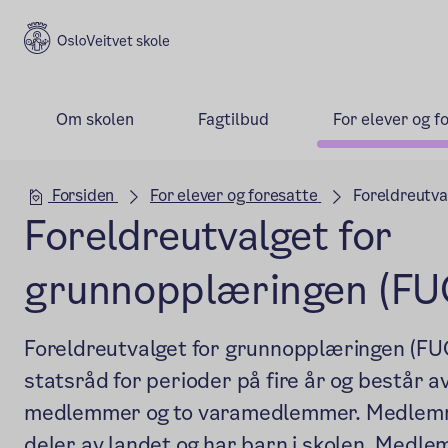
Veitvet skole
Om skolen
Fagtilbud
For elever og f
Hovedseksjon
Forsiden
For elever og foresatte
Foreldreutva
Foreldreutvalget for
grunnopplæringen (FU
Foreldreutvalget for grunnopplæringen (FU
statsråd for perioder på fire år og består av
medlemmer og to varamedlemmer. Medlemm
deler av landet og har barn i skolen. Medl