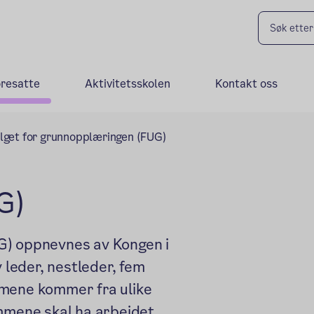
oresatte
Aktivitetsskolen
Kontakt oss
lget for grunnopplæringen (FUG)
G)
G) oppnevnes av Kongen i
 leder, nestleder, fem
ene kommer fra ulike
emmene skal ha arbeidet