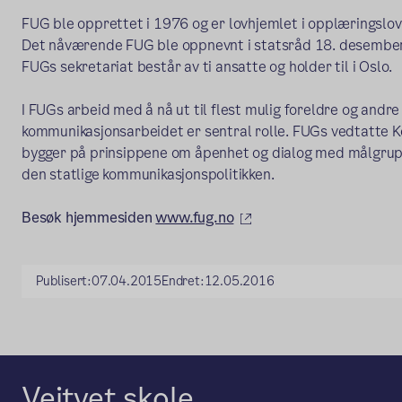
FUG ble opprettet i 1976 og er lovhjemlet i opplæringslo
Det nåværende FUG ble oppnevnt i statsråd 18. desembe
FUGs sekretariat består av ti ansatte og holder til i Oslo.
I FUGs arbeid med å nå ut til flest mulig foreldre og andre
kommunikasjonsarbeidet er sentral rolle. FUGs vedtatte
bygger på prinsippene om åpenhet og dialog med målgrup
den statlige kommunikasjonspolitikken.
(ekstern lenke)
Besøk hjemmesiden
www.fug.no
Publisert:
07.04.2015
Endret:
12.05.2016
Veitvet skole