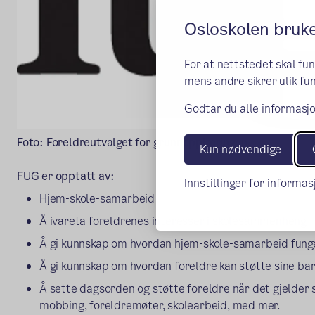
Osloskolen bruk
For at nettstedet skal fu
mens andre sikrer ulik fun
Godtar du alle informasjo
Foto: Foreldreutvalget for grunnopplæringen
Kun nødvendige
FUG er opptatt av:
Innstillinger for informa
Hjem-skole-samarbeid
Å ivareta foreldrenes interesser i skolesammenheng
Å gi kunnskap om hvordan hjem-skole-samarbeid fung
Å gi kunnskap om hvordan foreldre kan støtte sine ba
Å sette dagsorden og støtte foreldre når det gjelder
mobbing, foreldremøter, skolearbeid, med mer.