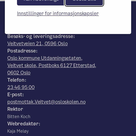
Veitvet skole
Innstillinger for informasjonskapsler
– en del av Osloskolen
Besøks- og leveringsadresse:
Veitvetveien 21, 0596 Oslo
Postadresse:
Oslo kommune Utdanningsetaten,
Veitvet skole, Postboks 6127 Etterstad,
0602 Oslo
Telefon:
23 46 95 00
E-post:
postmottak.Veitvet@osloskolen.no
Rektor
Bitten Koch
Webredaktør:
Kaja Meløy