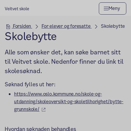
Meny
Veitvet skole
Hovedseksjon
Forsiden
For elever og foresatte
Skolebytte
Skolebytte
Alle som ønsker det, kan søke barnet sitt
til Veitvet skole. Nedenfor finner du link til
skolesøknad.
Søknad fylles ut her:
https://www.oslo.kommune.no/skole-og-
utdanning/skoleoversikt-og-skoletilhorighet/bytte-
(ekstern lenke)
grunnskole/
Hvordan søknaden behandles