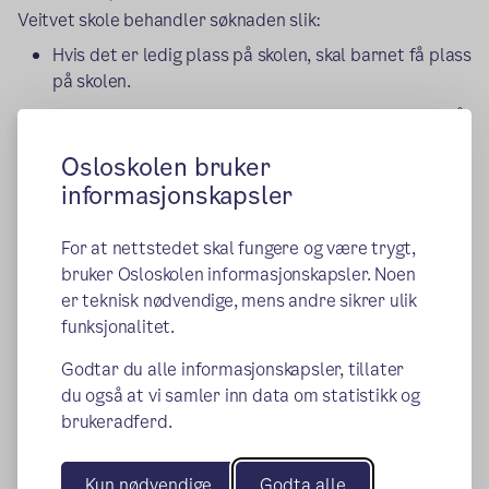
Veitvet skole behandler søknaden slik:
Hvis det er ledig plass på skolen, skal barnet få plass
på skolen.
Hvis skolen ikke har ledige plasser, kan ikke barnet få
plass på skolen.
Osloskolen bruker
Hvis det er flere søkere enn ledige plasser, rangeres
informasjonskapsler
søkerne etter kriteriene som er gitt i forskrift om
skolebytteregler. De elevene som i størst grad
For at nettstedet skal fungere og være trygt,
innfrir kriteriene, skal få plass på skolen.
bruker Osloskolen informasjonskapsler. Noen
er teknisk nødvendige, mens andre sikrer ulik
funksjonalitet.
Publisert:
07.04.2015
Endret:
01.09.2021
Godtar du alle informasjonskapsler, tillater
du også at vi samler inn data om statistikk og
brukeradferd.
Kun nødvendige
Godta alle