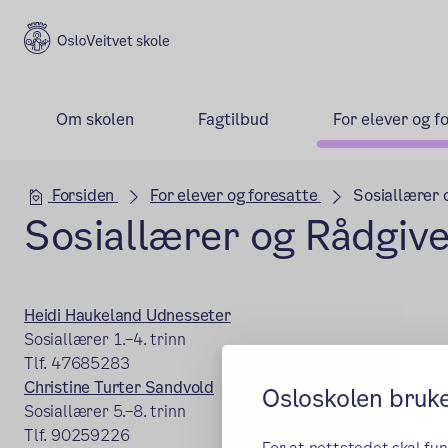
Veitvet skole
Om skolen
Fagtilbud
For elever og f
Hovedseksjon
Forsiden
For elever og foresatte
Sosiallærer 
Sosiallærer og Rådgiv
Heidi Haukeland Udnesseter
Sosiallærer 1.–4. trinn
Tlf. 47685283
Christine Turter Sandvold
Osloskolen bruk
Sosiallærer 5.–8. trinn
Tlf. 90259226