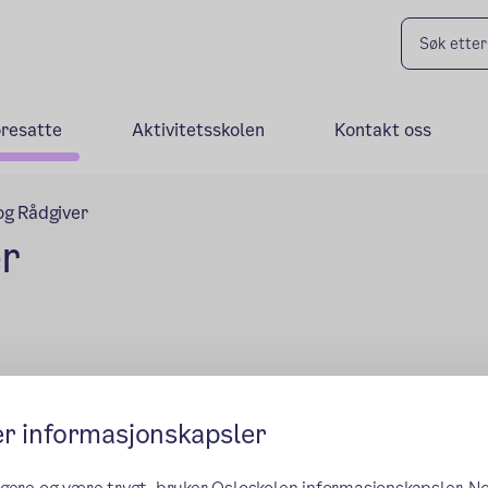
oresatte
Aktivitetsskolen
Kontakt oss
og Rådgiver
er
er informasjonskapsler