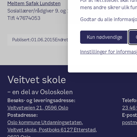
For at nettstedet skal fu
Meltem Safak Lundsten
mens andre sikrer ulik fun
Sosiallærer/rådgiver 9. og 10. trinn, Mottaksklasser og 
Tlfl 47674053
Godtar du alle informasjo
Kun nødvendige
Publisert:
01.06.2015
Endret:
08.11.2019
Innstillinger for informa
Veitvet skole
– en del av Osloskolen
Besøks- og leveringsadresse:
Telefo
Veitvetveien 21, 0596 Oslo
23 46
Postadresse:
E-post
Oslo kommune Utdanningsetaten,
postmo
Veitvet skole, Postboks 6127 Etterstad,