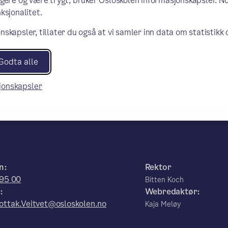
ngere og være trygt, bruker Osloskolen informasjonskapsler. N
ksjonalitet.
Supergruppe
nskapsler, tillater du også at vi samler inn data om statistikk
Godta alle
sjonskapsler
n:
Rektor
 95 00
Bitten Koch
:
Webredaktør:
ttak.Veitvet@osloskolen.no
Kaja Meløy