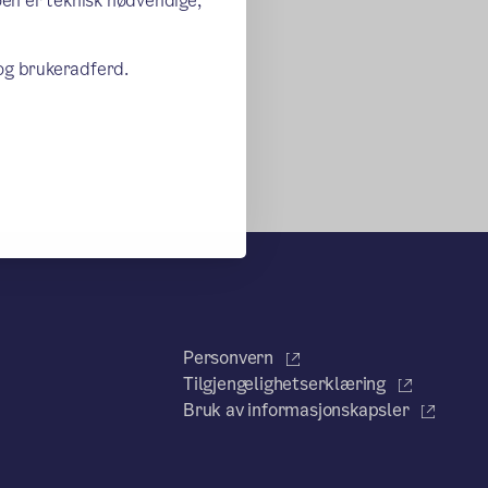
oen er teknisk nødvendige,
 og brukeradferd.
Personvern
Tilgjengelighetserklæring
Bruk av informasjonskapsler