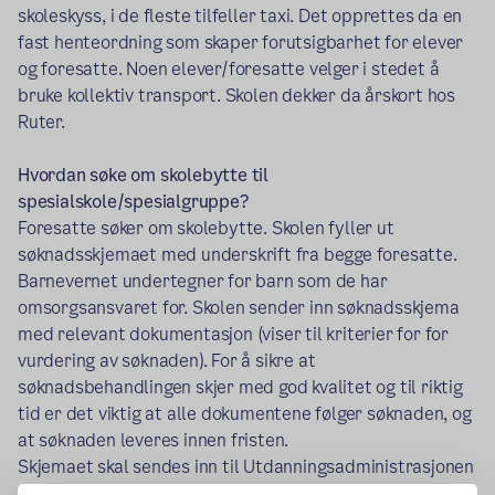
skoleskyss, i de fleste tilfeller taxi. Det opprettes da en
fast henteordning som skaper forutsigbarhet for elever
og foresatte. Noen elever/foresatte velger i stedet å
bruke kollektiv transport. Skolen dekker da årskort hos
Ruter.
Hvordan søke om skolebytte til
spesialskole/spesialgruppe?
Foresatte søker om skolebytte. Skolen fyller ut
søknadsskjemaet med underskrift fra begge foresatte.
Barnevernet undertegner for barn som de har
omsorgsansvaret for. Skolen sender inn søknadsskjema
med relevant dokumentasjon (viser til kriterier for for
vurdering av søknaden). For å sikre at
søknadsbehandlingen skjer med god kvalitet og til riktig
tid er det viktig at alle dokumentene følger søknaden, og
at søknaden leveres innen fristen.
Skjemaet skal sendes inn til Utdanningsadministrasjonen
v/EFP, Pb 6127 Etterstad, 0602 Oslo.