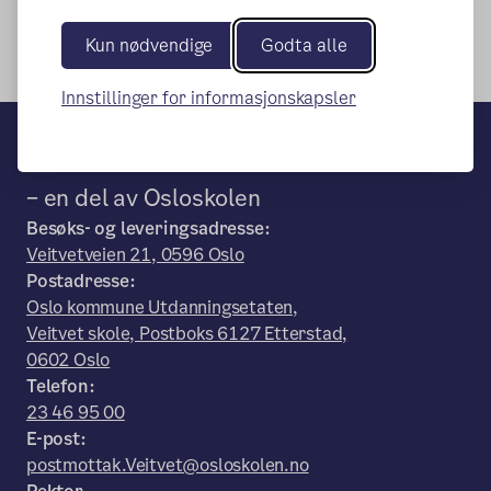
Kun nødvendige
Godta alle
Innstillinger for informasjonskapsler
Veitvet skole
– en del av Osloskolen
Besøks- og leveringsadresse:
Veitvetveien 21, 0596 Oslo
Postadresse:
Oslo kommune Utdanningsetaten,
Veitvet skole, Postboks 6127 Etterstad,
0602 Oslo
Telefon:
23 46 95 00
E-post:
postmottak.Veitvet@osloskolen.no