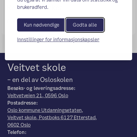
Relevante lenker
brukeradferd.
Brukerveiledning for foresatte
Kun nødvendige
Godta alle
Innstillinger for informasjonskapsler
Veitvet skole
– en del av Osloskolen
Besøks- og leveringsadresse:
Veitvetveien 21, 0596 Oslo
Postadresse:
Oslo kommune Utdanningsetaten,
Veitvet skole, Postboks 6127 Etterstad,
0602 Oslo
Telefon: