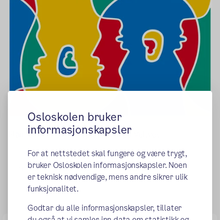
Osloskolen bruker
informasjonskapsler
Plan for bruk av skoleplattform på Veitvet
For at nettstedet skal fungere og være trygt,
bruker Osloskolen informasjonskapsler. Noen
Publisert:
17.04.2018
Endret:
21.08.2020
er teknisk nødvendige, mens andre sikrer ulik
funksjonalitet.
Godtar du alle informasjonskapsler, tillater
du også at vi samler inn data om statistikk og